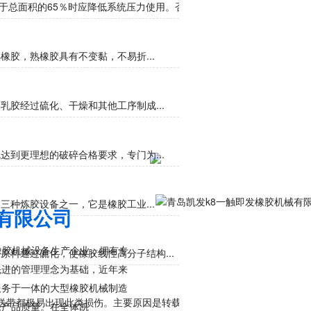
于总面积的65％时应降低系统压力使用。否则...
胶，熟橡胶具有不变黏，不易折...
胶经过硫化、干燥和其他工序制成...
到更理想的破碎合格要求，专门为...
种炼胶设备之一，它是橡胶工业...
胶机械有限公司
橡胶机械设备生产企业，拥有专
料通过硫化，使橡胶线性高分子结构...
先进的管理理念为基础，近年来
服务于一体的大型橡胶机械制造
带都极易出现此类损伤。主要原因是转载处、导料...
保产品质量。在全体凯