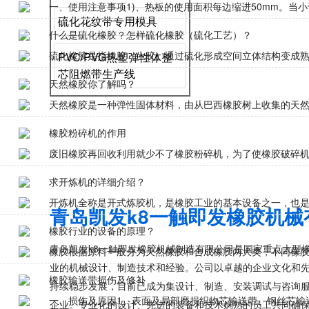
一、使用注意事项1)、热板的使用面积每边缩进50mm。当小
硫化花纹带专用模具
什么是硫化橡胶？怎样硫化橡胶（硫化工艺）？
硫化橡胶是指橡胶（生胶）通过硫化形成空间立体结构变成熟橡
PVC/PVG热塑弹性体整
芯阻燃带生产线
天然橡胶你了解吗？
天然橡胶是一种弹性固体材料，由从巴西橡胶树上收集的天然乳
橡胶粉碎机的作用
废旧橡胶再回收利用就少不了橡胶粉碎机，为了使橡胶破碎机达
求开炼机的详细介绍？
开炼机全称是开式炼胶机，是橡胶工业的基本设备之一，也是三
青岛凯发k8一触即发橡
橡胶行业的设备的原理？
青岛凯发k8一触即发橡胶机械制造有限公司是国家重点大型
橡胶根据原料一般分为天然橡胶和合成橡胶两大类，不同橡胶原
业的机械设计、制造技术和经验。公司以卓越的企业文化和
橡胶输送带损伤及修补
持续稳步发展，目前已成为集设计、制造、安装调试与咨询
一、损伤及原因1、表面及局部磨损织物芯输送带、钢丝芯输送
企业。专业化的设计、先进的装备和技术娴熟的员工共同确