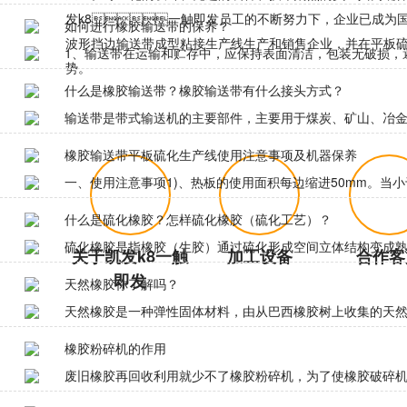
发k8一触即发员工的不断努力下，企业已
如何进行橡胶输送带的保养？
波形挡边输送带成型粘接生产线生产和销售企业，并在平板
1、输送带在运输和贮存中，应保持表面清洁，包装无破损，避
势。
什么是橡胶输送带？橡胶输送带有什么接头方式？
More>>
输送带是带式输送机的主要部件，主要用于煤炭、矿山、冶金、
橡胶输送带平板硫化生产线使用注意事项及机器保养
一、使用注意事项1)、热板的使用面积每边缩进50mm。当小
什么是硫化橡胶？怎样硫化橡胶（硫化工艺）？
硫化橡胶是指橡胶（生胶）通过硫化形成空间立体结构变成熟橡
关于凯发k8一触
加工设备
合作客
即发
天然橡胶你了解吗？
天然橡胶是一种弹性固体材料，由从巴西橡胶树上收集的天然乳
橡胶粉碎机的作用
废旧橡胶再回收利用就少不了橡胶粉碎机，为了使橡胶破碎机达