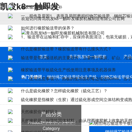
凯发k8一触即发
橡胶输送带损伤及修补
一、损伤及原因1、表面及局部磨损织物芯输送带、钢丝芯输送
欢迎访问青岛凯发k8一触即发橡胶机械制造有限公司官网
如何进行橡胶输送带的保养？
1、输送带在运输和贮存中，应保持表面清洁，包装无破损，避
什么是橡胶输送带？橡胶输送带有什么接头方式？
首页
关于凯发k8一触即发
产品
输送带是带式输送机的主要部件，主要用于煤炭、矿山、冶金、
橡胶输送带平板硫化生产线使用注意事项及机器保养
热门关键词：
钢丝绳芯输送带硫化生产线
织物芯输送带硫
一、使用注意事项1)、热板的使用面积每边缩进50mm。当小
什么是硫化橡胶？怎样硫化橡胶（硫化工艺）？
硫化橡胶是指橡胶（生胶）通过硫化形成空间立体结构变成熟橡
天然橡胶你了解吗？
产品分类
天然橡胶是一种弹性固体材料，由从巴西橡胶树上收集的天然乳
Product
Category
钢丝绳芯输送