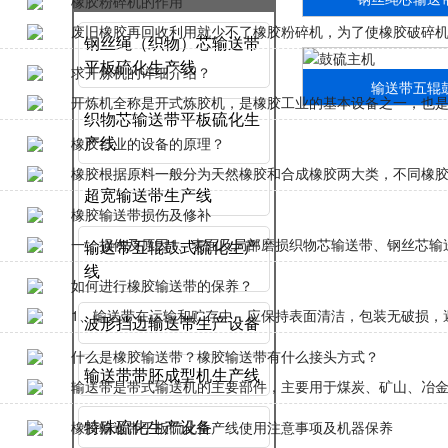
橡胶粉碎机的作用
废旧橡胶再回收利用就少不了橡胶粉碎机，为了使橡胶破碎机达
钢丝绳（织物）芯输送带
平板硫化生产线
求开炼机的详细介绍？
输送带五辊
开炼机全称是开式炼胶机，是橡胶工业的基本设备之一，也是三
织物芯输送带平板硫化生
产线
橡胶行业的设备的原理？
橡胶根据原料一般分为天然橡胶和合成橡胶两大类，不同橡胶原
超宽输送带生产线
橡胶输送带损伤及修补
一、损伤及原因1、表面及局部磨损织物芯输送带、钢丝芯输送
输送带五辊鼓式硫化生产
线
如何进行橡胶输送带的保养？
1、输送带在运输和贮存中，应保持表面清洁，包装无破损，避
波形挡边输送带生产设备
什么是橡胶输送带？橡胶输送带有什么接头方式？
输送带带胚成型机生产线
输送带是带式输送机的主要部件，主要用于煤炭、矿山、冶金、
特殊硫化生产设备
橡胶输送带平板硫化生产线使用注意事项及机器保养