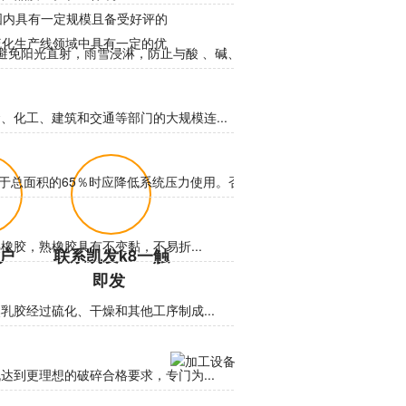
成为国内具有一定规模且备受好评的
硫化生产线领域中具有一定的优
免阳光直射，雨雪浸淋，防止与酸 、碱、油类、...
化工、建筑和交通等部门的大规模连...
于总面积的65％时应降低系统压力使用。否则...
胶，熟橡胶具有不变黏，不易折...
户
联系凯发k8一触
即发 
胶经过硫化、干燥和其他工序制成...
到更理想的破碎合格要求，专门为...