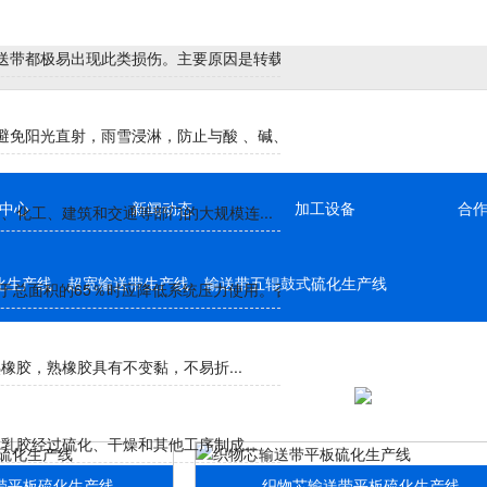
带都极易出现此类损伤。主要原因是转载处、导料...
免阳光直射，雨雪浸淋，防止与酸 、碱、油类、...
中心
新闻动态
加工设备
合
化工、建筑和交通等部门的大规模连...
化生产线
超宽输送带生产线
输送带五辊鼓式硫化生产线
于总面积的65％时应降低系统压力使用。否则...
胶，熟橡胶具有不变黏，不易折...
胶经过硫化、干燥和其他工序制成...
带平板硫化生产线
织物芯输送带平板硫化生产线