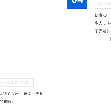

凯发k8一
多人， 
了完着的
L IN MANY
已经出口到了欧州、 东南亚等多
客户的青睐。