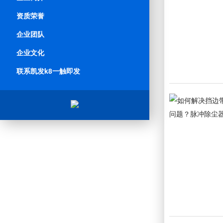
资质荣誉
企业团队
企业文化
联系凯发k8一触即发