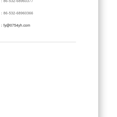
86-532-68960377
86-532-68960366
fy@0754yh.com