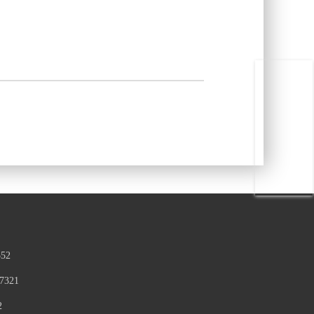
52
7321
2