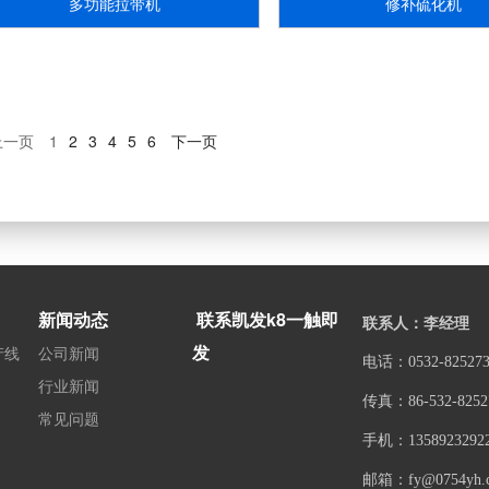
多功能拉带机
修补硫化机
上一页
1
2
3
4
5
6
下一页
新闻动态
 联系凯发k8一触即
联系人：李经理
发 
产线
公司新闻
电话：0532-825273
行业新闻
传真：86-532-8252
常见问题
手机：1358923292
邮箱：fy@0754yh.