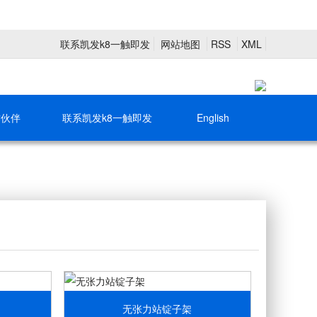
联系凯发k8一触即发
网站地图
RSS
XML
作伙伴
联系凯发k8一触即发
English
无张力站锭子架