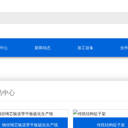
中心
新闻动态
加工设备
合
品中心
钢丝绳芯输送带平板硫化生产线
传统结构锭子架