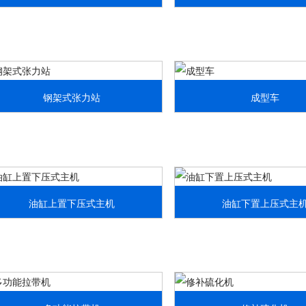
钢架式张力站
成型车
油缸上置下压式主机
油缸下置上压式主