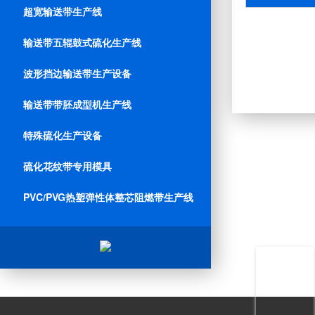
超宽输送带生产线
输送带五辊鼓式硫化生产线
波形挡边输送带生产设备
输送带带胚成型机生产线
特殊硫化生产设备
硫化花纹带专用模具
PVC/PVG热塑弹性体整芯阻燃带生产线