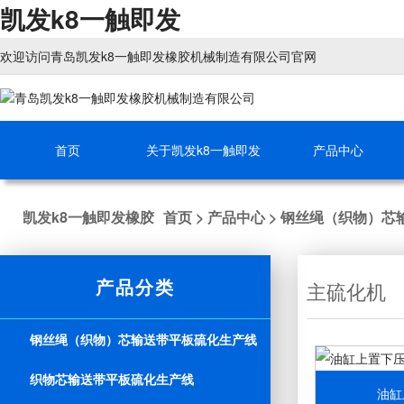
凯发k8一触即发
欢迎访问青岛凯发k8一触即发橡胶机械制造有限公司官网
首页
关于凯发k8一触即发
产品中心
凯发k8一触即发橡胶
首页
>
产品中心
>
钢丝绳（织物）芯
产品分类
主硫化机
钢丝绳（织物）芯输送带平板硫化生产线
织物芯输送带平板硫化生产线
油缸