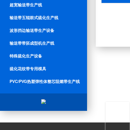
超宽输送带生产线
输送带五辊鼓式硫化生产线
波形挡边输送带生产设备
输送带带胚成型机生产线
特殊硫化生产设备
硫化花纹带专用模具
PVC/PVG热塑弹性体整芯阻燃带生产线