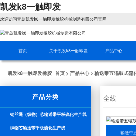
凯发k8一触即发
欢迎访问青岛凯发k8一触即发橡胶机械制造有限公司官网
首页
关于凯发k8一触即发
产品中心
凯发k8一触即发橡胶
首页
>
产品中心
>
输送带五辊鼓式硫
产品分类
全线
钢丝绳（织物）芯输送带平板硫化生产线
织物芯输送带平板硫化生产线
输送带