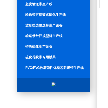
超宽输送带生产线
输送带五辊鼓式硫化生产线
波形挡边输送带生产设备
输送带带胚成型机生产线
特殊硫化生产设备
硫化花纹带专用模具
PVC/PVG热塑弹性体整芯阻燃带生产线