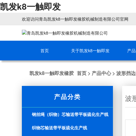
凯发k8一触即发
欢迎访问青岛凯发k8一触即发橡胶机械制造有限公司官网
首页
关于凯发k8一触即发
产品
凯发k8一触即发橡胶
首页
>
产品中心
>
波形挡边
产品分类
波
钢丝绳（织物）芯输送带平板硫化生产线
织物芯输送带平板硫化生产线