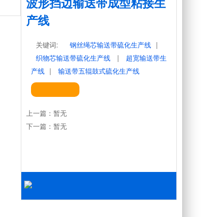
波形挡边输送带成型粘接生
产线
关键词:
钢丝绳芯输送带硫化生产线
|
织物芯输送带硫化生产线
|
超宽输送带生
产线
|
输送带五辊鼓式硫化生产线
上一篇：暂无
下一篇：暂无