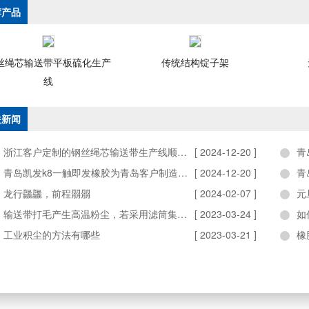
荐产品
丝绳芯输送带平板硫化生产
传统结构锭子架
线
关新闻
浙江客户定制的钢丝绳芯输送带生产线顺利投产
[ 2024-12-20 ]
青
青岛凯发k8一触即发橡胶为青岛客户制造第三条鼓式硫化机调试...
[ 2024-12-20 ]
青岛
龙行龘龘，前程朤朤
[ 2024-02-07 ]
元
输送带打毛产生高温粉尘，若采用滤筒集尘如何解决...
[ 2023-03-24 ]
如
工业积尘的方法有哪些
[ 2023-03-21 ]
橡