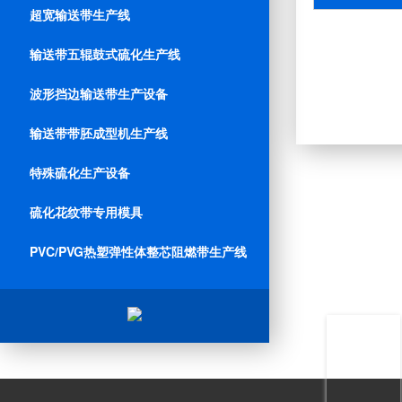
超宽输送带生产线
输送带五辊鼓式硫化生产线
波形挡边输送带生产设备
输送带带胚成型机生产线
特殊硫化生产设备
硫化花纹带专用模具
PVC/PVG热塑弹性体整芯阻燃带生产线